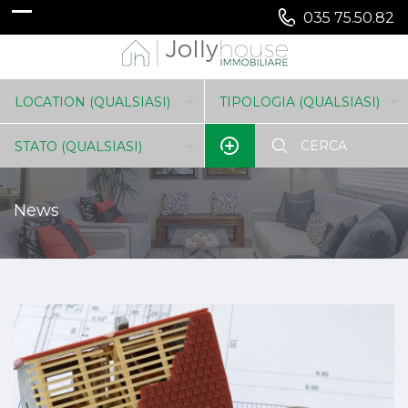
035 75.50.82
LOCATION (QUALSIASI)
TIPOLOGIA (QUALSIASI)
STATO (QUALSIASI)
News